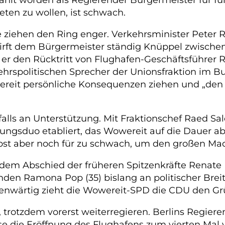
eten zu wollen, ist schwach.
ziehen den Ring enger. Verkehrsminister Peter 
 wirft dem Bürgermeister ständig Knüppel zwischen
t er den Rücktritt von Flughafen-Geschäftsführer 
kehrspolitischen Sprecher der Unionsfraktion im B
reit persönliche Konsequenzen ziehen und „den V
falls an Unterstützung. Mit Fraktionschef Raed Sa
rungsduo etabliert, das Wowereit auf die Dauer ab
lbst aber noch für zu schwach, um den großen Ma
h dem Abschied der früheren Spitzenkräfte Renat
tzenden Ramona Pop (35) bislang an politischer B
genwärtig zieht die Wowereit-SPD die CDU den Gr
 trotzdem vorerst weiterregieren. Berlins Regiere
ise die Eröffnung des Flughafens zum vierten Mal