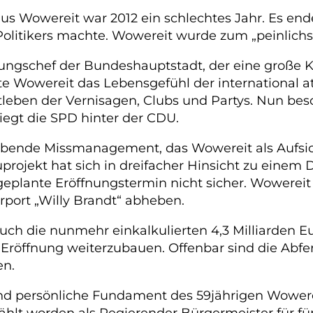
s Wowereit war 2012 ein schlechtes Jahr. Es endete
olitikers machte. Wowereit wurde zum „peinlichst
ngschef der Bundeshauptstadt, der eine große Koa
te Wowereit das Lebensgefühl der international 
tleben der Vernisagen, Clubs und Partys. Nun be
liegt die SPD hinter der CDU.
äubende Missmanagement, das Wowereit als Aufsic
ojekt hat sich in dreifacher Hinsicht zu einem De
plante Eröffnungstermin nicht sicher. Wowereit se
rport „Willy Brandt“ abheben.
h die nunmehr einkalkulierten 4,3 Milliarden Eur
r Eröffnung weiterzubauen. Offenbar sind die Abf
en.
 und persönliche Fundament des 59jährigen Wower
ählt worden als Regierender Bürgermeister für fünf 