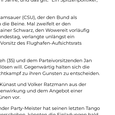
Ramsauer (CSU), der den Bund als
 die Beine. Mal zweifelt er den
Rainer Schwarz, den Wowereit vorläufig
undestag, verlangte unlängst ein
orsitz des Flughafen-Aufsichtsrats
leh (35) und dem Parteivorsitzenden Jan
lösen will. Gegenwärtig halten sich die
chtkampf zu ihren Gunsten zu entscheiden.
e Künast und Volker Ratzmann aus der
reitenwirkung und dem Angebot einer
ünen vor.
nder Party-Meister hat seinen letzten Tango
 verschoben, könnten die Einladungen bald