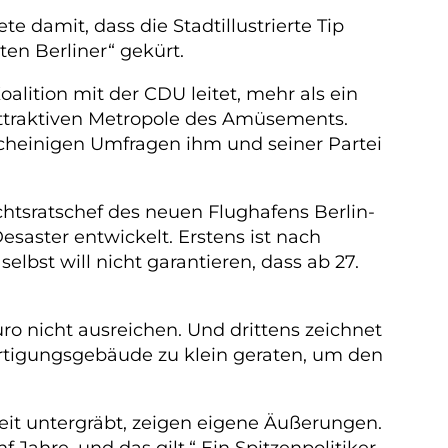
 damit, dass die Stadtillustrierte Tip
en Berliner“ gekürt.
lition mit der CDU leitet, mehr als ein
attraktiven Metropole des Amüsements.
scheinigen Umfragen ihm und seiner Partei
htsratschef des neuen Flughafens Berlin-
saster entwickelt. Erstens ist nach
lbst will nicht garantieren, dass ab 27.
o nicht ausreichen. Und drittens zeichnet
ertigungsgebäude zu klein geraten, um den
eit untergräbt, zeigen eigene Äußerungen.
Jahre, und das gilt.“ Ein Spitzenpolitiker,