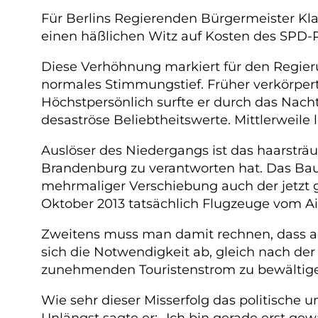
Für Berlins Regierenden Bürgermeister Klau
einen häßlichen Witz auf Kosten des SPD-P
Diese Verhöhnung markiert für den Regieru
normales Stimmungstief. Früher verkörper
Höchstpersönlich surfte er durch das Nach
desaströse Beliebtheitswerte. Mittlerweile 
Auslöser des Niedergangs ist das haarstr
Brandenburg zu verantworten hat. Das Baupr
mehrmaliger Verschiebung auch der jetzt ge
Oktober 2013 tatsächlich Flugzeuge vom Ai
Zweitens muss man damit rechnen, dass auc
sich die Notwendigkeit ab, gleich nach de
zunehmenden Touristenstrom zu bewältig
Wie sehr dieser Misserfolg das politische
Unlängst sagte er: „Ich bin gerade erst gew