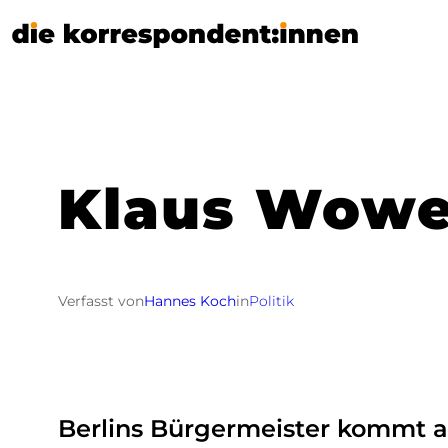
Zum
Inhalt
springen
Klaus Wower
Verfasst von
Hannes Koch
in
Politik
Berlins Bürgermeister kommt a