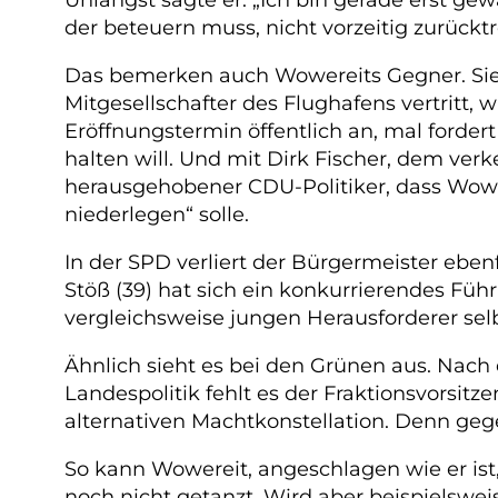
der beteuern muss, nicht vorzeitig zurücktr
Das bemerken auch Wowereits Gegner. Sie 
Mitgesellschafter des Flughafens vertritt,
Eröffnungstermin öffentlich an, mal forder
halten will. Und mit Dirk Fischer, dem ver
herausgehobener CDU-Politiker, dass Wowe
niederlegen“ solle.
In der SPD verliert der Bürgermeister eben
Stöß (39) hat sich ein konkurrierendes Füh
vergleichsweise jungen Herausforderer se
Ähnlich sieht es bei den Grünen aus. Nac
Landespolitik fehlt es der Fraktionsvorsi
alternativen Machtkonstellation. Denn ge
So kann Wowereit, angeschlagen wie er ist,
noch nicht getanzt. Wird aber beispielswe