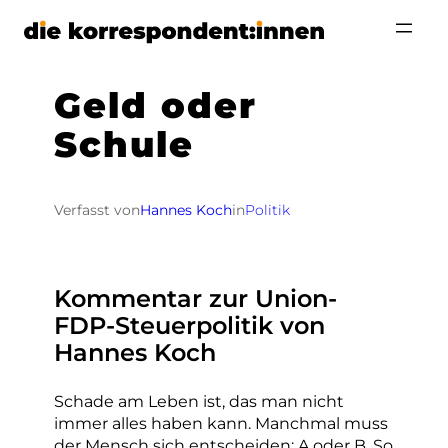
Zum
Inhalt
springen
Geld oder
Schule
Verfasst von
Hannes Koch
in
Politik
Kommentar zur Union-
FDP-Steuerpolitik von
Hannes Koch
Schade am Leben ist, das man nicht
immer alles haben kann. Manchmal muss
der Mensch sich entscheiden: A oder B. So