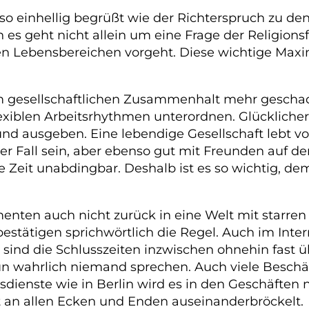
l so einhellig begrüßt wie der Richterspruch zu d
 es geht nicht allein um eine Frage der Religionsf
allen Lebensbereichen vorgeht. Diese wichtige Maxim
esellschaftlichen Zusammenhalt mehr geschadet
lexiblen Arbeitsrhythmen unterordnen. Glücklich
 und ausgeben. Eine lebendige Gesellschaft lebt
er Fall sein, aber ebenso gut mit Freunden auf d
ie Zeit unabdingbar. Deshalb ist es so wichtig, 
umenten auch nicht zurück in eine Welt mit star
 bestätigen sprichwörtlich die Regel. Auch im Int
d die Schlusszeiten inzwischen ohnehin fast übe
n wahrlich niemand sprechen. Auch viele Beschä
enste wie in Berlin wird es in den Geschäften n
st an allen Ecken und Enden auseinanderbröckelt.