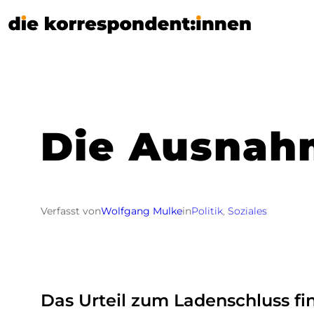
Zum
Inhalt
springen
Die Ausnahm
Verfasst von
Wolfgang Mulke
in
Politik
, 
Soziales
Das Urteil zum Ladenschluss f