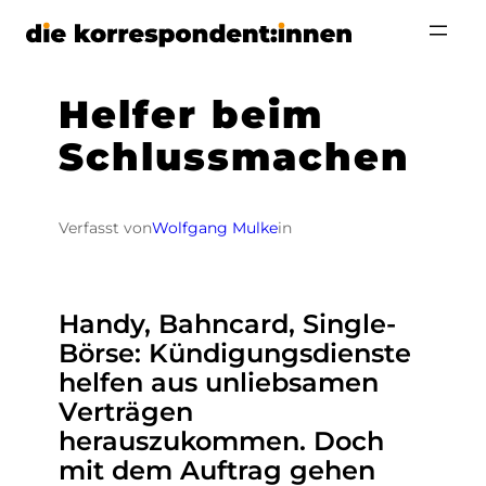
Zum
Inhalt
springen
Helfer beim
Schlussmachen
Verfasst von
Wolfgang Mulke
in
Handy, Bahncard, Single-
Börse: Kündigungsdienste
helfen aus unliebsamen
Verträgen
herauszukommen. Doch
mit dem Auftrag gehen