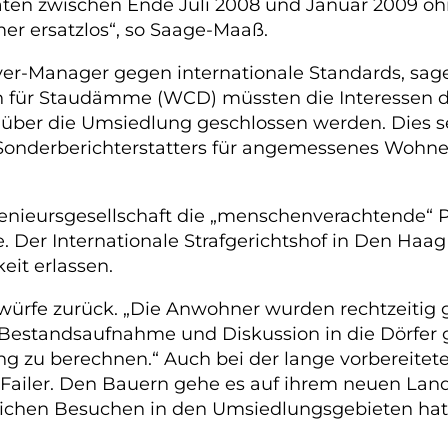
ten zwischen Ende Juli 2008 und Januar 2009 oh
er ersatzlos“, so Saage-Maaß.
yer-Manager gegen internationale Standards, sa
on für Staudämme (WCD) müssten die Interessen
n über die Umsiedlung geschlossen werden. Dies
Sonderberichterstatters für angemessenes Wohne
ngenieursgesellschaft die „menschenverachtende“ 
. Der Internationale Strafgerichtshof in Den Haag
it erlassen.
rfe zurück. „Die Anwohner wurden rechtzeitig g
ur Bestandsaufnahme und Diskussion in die Dörfer
g zu berechnen.“ Auch bei der lange vorbereitete
 so Failer. Den Bauern gehe es auf ihrem neuen L
ahlreichen Besuchen in den Umsiedlungsgebieten ha