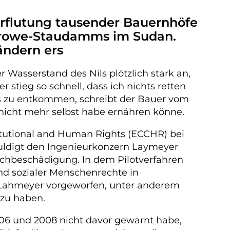
erflutung tausender Bauernhöfe
erowe-Staudamms im Sudan.
ändern ers
asserstand des Nils plötzlich stark an,
tieg so schnell, dass ich nichts retten
es zu entkommen, schreibt der Bauer vom
h nicht mehr selbst habe ernähren könne.
titutional and Human Rights (ECCHR) bei
huldigt den Ingenieurkonzern Laymeyer
hbeschädigung. In dem Pilotverfahren
nd sozialer Menschenrechte in
 Lahmeyer vorgeworfen, unter anderem
zu haben.
006 und 2008 nicht davor gewarnt habe,