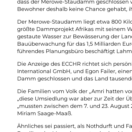
dass der Merowe-Staudamm geschlossen wü
Bewohner deshalb keine Chance gehabt, ihr V
Der Merowe-Staudamm liegt etwa 800 Kilom
größte Dammprojekt Afrikas mit seinem Was
gestaute Wasser zur Bewässerung der Land
Bauüberwachung für das 1,5 Milliarden Euro
führendes Planungsbüro beschäftigt Lahme
Die Anzeige des ECCHR richtet sich persö
International GmbH, und Egon Failer, ein
Damm geschlossen und das Land tausende
Die Familien vom Volk der „Amri hatten vorh
„diese Umsiedlung war aber zur Zeit der Ü
„mussten zwischen dem 7. und 23. August 
Miriam Saage-Maaß.
Ähnliches sei passiert, als Nothdurft und 