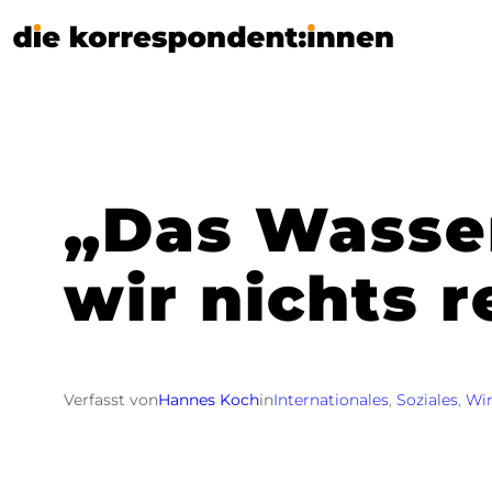
Zum
Inhalt
springen
„Das Wasser
wir nichts 
Verfasst von
Hannes Koch
in
Internationales
, 
Soziales
, 
Wir