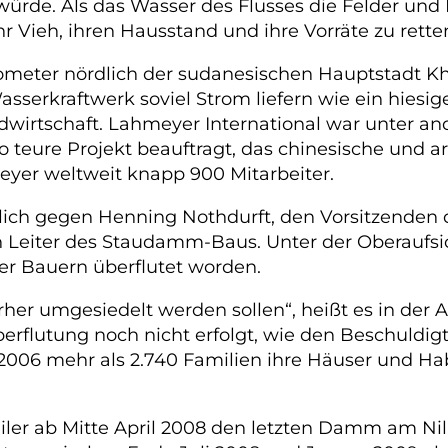
rde. Als das Wasser des Flusses die Felder und
ieh, ihren Hausstand und ihre Vorräte zu retten. I
eter nördlich der sudanesischen Hauptstadt Khar
serkraftwerk soviel Strom liefern wie ein hiesi
wirtschaft. Lahmeyer International war unter a
 teure Projekt beauftragt, das chinesische und ar
yer weltweit knapp 900 Mitarbeiter.
nlich gegen Henning Nothdurft, den Vorsitzenden
en Leiter des Staudamm-Baus. Unter der Oberaufs
r Bauern überflutet worden.
er umgesiedelt werden sollen“, heißt es in der An
berflutung noch nicht erfolgt, wie den Beschuldi
2006 mehr als 2.740 Familien ihre Häuser und Ha
Failer ab Mitte April 2008 den letzten Damm am Ni