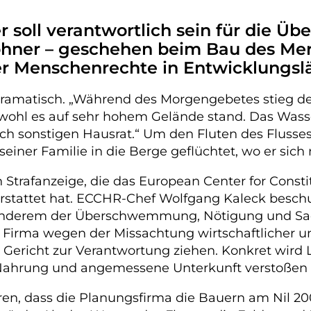
soll verantwortlich sein für die Üb
wohner – geschehen beim Bau des M
r Menschenrechte in Entwicklungsl
amatisch. „Während des Morgengebetes stieg der W
ohl es auf sehr hohem Gelände stand. Das Wasser s
och sonstigen Hausrat.“ Um den Fluten des Fluss
seiner Familie in die Berge geflüchtet, wo er sic
n Strafanzeige, die das European Center for Cons
 erstattet hat. ECCHR-Chef Wolfgang Kaleck besc
 anderem der Überschwemmung, Nötigung und Sac
 Firma wegen der Missachtung wirtschaftlicher u
Gericht zur Verantwortung ziehen. Konkret wird
Nahrung und angemessene Unterkunft verstoßen 
ren, dass die Planungsfirma die Bauern am Nil 2