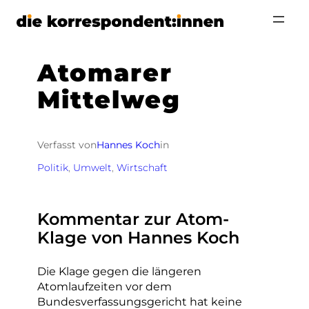
Zum
Inhalt
springen
Atomarer
Mittelweg
Verfasst von
Hannes Koch
in
Politik
, 
Umwelt
, 
Wirtschaft
Kommentar zur Atom-
Klage von Hannes Koch
Die Klage gegen die längeren
Atomlaufzeiten vor dem
Bundesverfassungsgericht hat keine