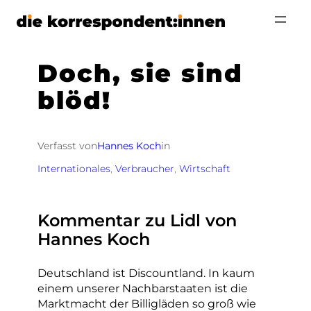
Zum
Inhalt
springen
Doch, sie sind
blöd!
Verfasst von
Hannes Koch
in
Internationales
, 
Verbraucher
, 
Wirtschaft
Kommentar zu Lidl von
Hannes Koch
Deutschland ist Discountland. In kaum
einem unserer Nachbarstaaten ist die
Marktmacht der Billigläden so groß wie