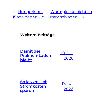
←
Hungerlohn-
„Alarmglocke nicht zu
Klage gegen Lidl
stark schlagen“
→
Weitere Beiträge
Damit der
20. Juli
Pralinen-Laden
2026
bleibt
So lassen sich
17. Juli
Stromkosten
2026
sparen