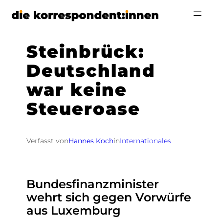
Zum
Inhalt
springen
Steinbrück:
Deutschland
war keine
Steueroase
Verfasst von
Hannes Koch
in
Internationales
Bundesfinanzminister
wehrt sich gegen Vorwürfe
aus Luxemburg