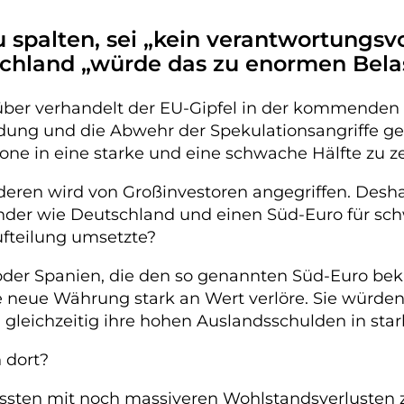
u spalten, sei „kein verantwortungsv
schland „würde das zu enormen Bela
rüber verhandelt der EU-Gipfel in der kommend
dung und die Abwehr der Spekulationsangriffe ge
one in eine starke und eine schwache Hälfte zu z
eren wird von Großinvestoren angegriffen. Desha
Länder wie Deutschland und einen Süd-Euro für s
fteilung umsetzte?
 oder Spanien, die den so genannten Süd-Euro b
e neue Währung stark an Wert verlöre. Sie würden
 gleichzeitig ihre hohen Auslandsschulden in sta
 dort?
üssten mit noch massiveren Wohlstandsverlusten 