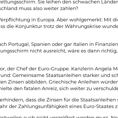
Rettungsschirm. Sie leihen den schwachen Ländern 
chland muss also weiter zahlen?
Verpflichtung in Europa. Aber wohlgemerkt: Mit die
ss die Konjunktur trotz der Währungskrise wund
uch Portugal, Spanien oder gar Italien in Finanzie
tungsschirm nicht ausreicht, wäre es dann richti
or, der Chef der Euro-Gruppe. Kanzlerin Angela 
rund: Gemeinsame Staatsanleihen starker und s
den Zinsen abbilden. Griechische Anleihen würden b
ielte den fatalen Anreiz, sich weiter zu verschuld
erhindern, dass die Zinsen für die Staatsanleihe
ahr der Zahlungsunfähigkeit eines Euro-Staates 
instweilen auch nicht vergrößert werden muss. N