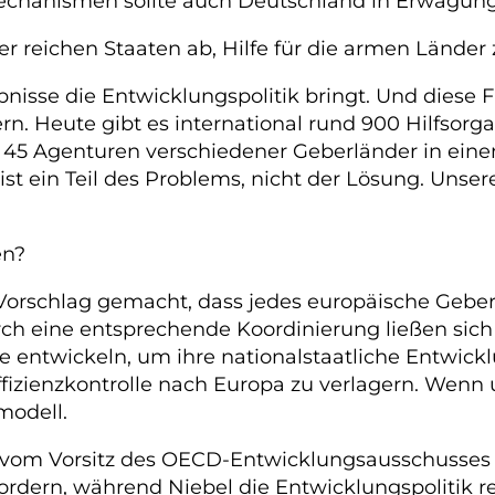
Mechanismen sollte auch Deutschland in Erwägung
r reichen Staaten ab, Hilfe für die armen Länder 
bnisse die Entwicklungspolitik bringt. Und diese
. Heute gibt es international rund 900 Hilfsorgan
n 45 Agenturen verschiedener Geberländer in ein
t ein Teil des Problems, nicht der Lösung. Unsere 
en?
n Vorschlag gemacht, dass jedes europäische Geb
rch eine entsprechende Koordinierung ließen sich
äne entwickeln, um ihre nationalstaatliche Entwic
ienzkontrolle nach Europa zu verlagern. Wenn uns
modell.
 vom Vorsitz des OECD-Entwicklungsausschusses ab
dern, während Niebel die Entwicklungspolitik ren