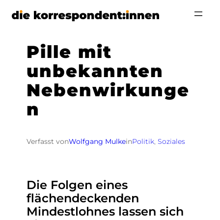
Zum
Inhalt
springen
Pille mit
unbekannten
Nebenwirkunge
n
Verfasst von
Wolfgang Mulke
in
Politik
, 
Soziales
Die Folgen eines
flächendeckenden
Mindestlohnes lassen sich