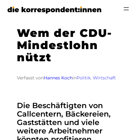
Zum
Inhalt
springen
Wem der CDU-
Mindestlohn
nützt
Verfasst von
Hannes Koch
in
Politik
, 
Wirtschaft
Die Beschäftigten von
Callcentern, Bäckereien,
Gaststätten und viele
weitere Arbeitnehmer
könnten profitieren.