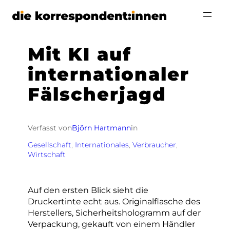
Zum
Inhalt
springen
Mit KI auf
internationaler
Fälscherjagd
Verfasst von
Björn Hartmann
in
Gesellschaft
, 
Internationales
, 
Verbraucher
, 
Wirtschaft
Auf den ersten Blick sieht die
Druckertinte echt aus. Originalflasche des
Herstellers, Sicherheitshologramm auf der
Verpackung, gekauft von einem Händler