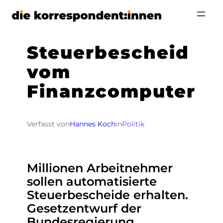
Zum
Inhalt
springen
Steuerbescheid
vom
Finanzcomputer
Verfasst von
Hannes Koch
in
Politik
Millionen Arbeitnehmer
sollen automatisierte
Steuerbescheide erhalten.
Gesetzentwurf der
Bundesregierung.