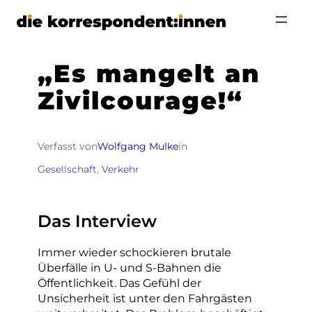
Zum
Inhalt
springen
„Es mangelt an
Zivilcourage!“
Verfasst von
Wolfgang Mulke
in
Gesellschaft
, 
Verkehr
Das Interview
Immer wieder schockieren brutale
Überfälle in U- und S-Bahnen die
Öffentlichkeit. Das Gefühl der
Unsicherheit ist unter den Fahrgästen