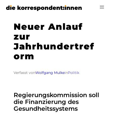
Zum
Inhalt
springen
Neuer Anlauf
zur
Jahrhundertref
orm
Verfasst von
Wolfgang Mulke
in
Politik
Regierungskommission soll
die Finanzierung des
Gesundheitssystems