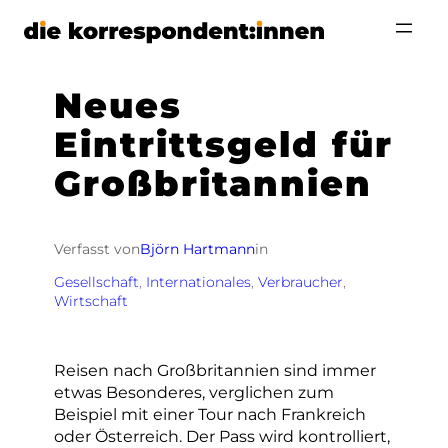
Zum
Inhalt
springen
Neues
Eintrittsgeld für
Großbritannien
Verfasst von
Björn Hartmann
in
Gesellschaft
, 
Internationales
, 
Verbraucher
, 
Wirtschaft
Reisen nach Großbritannien sind immer
etwas Besonderes, verglichen zum
Beispiel mit einer Tour nach Frankreich
oder Österreich. Der Pass wird kontrolliert,