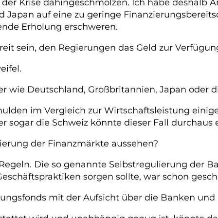
der Krise dahingeschmolzen. Ich habe deshalb Ang
apan auf eine zu geringe Finanzierungsbereitscha
nende Erholung erschweren.
eit sein, den Regierungen das Geld zur Verfügung
ifel.
r wie Deutschland, Großbritannien, Japan oder di
chulden im Vergleich zur Wirtschaftsleistung eini
er sogar die Schweiz könnte dieser Fall durchaus e
ulierung der Finanzmärkte aussehen?
egeln. Die so genannte Selbstregulierung der Ban
chäftspraktiken sorgen sollte, war schon gescheite
rungsfonds mit der Aufsicht über die Banken und 