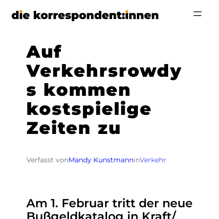
Zum
Inhalt
springen
Auf
Verkehrsrowdy
s kommen
kostspielige
Zeiten zu
Verfasst von
Mandy Kunstmann
in
Verkehr
Am 1. Februar tritt der neue
Bußgeldkatalog in Kraft/