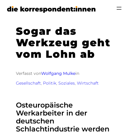
Zum
Inhalt
springen
Sogar das
Werkzeug geht
vom Lohn ab
Verfasst von
Wolfgang Mulke
in
Gesellschaft
, 
Politik
, 
Soziales
, 
Wirtschaft
Osteuropäische
Werkarbeiter in der
deutschen
Schlachtindustrie werden