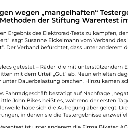
gen wegen „mangelhaften“ Testergebn
 Methoden der Stiftung Warentest in
n Ergebnis des Elektrorad-Tests zu kämpfen, den
chert“, sagt Susanne Eickelmann vom Verband des
“. Der Verband befürchtet, dass unter anderem d
lecs getestet – Räder, die mit unterstützendem E
nitten mit dem Urteil „Gut“ ab. Neun erhielten da
er unter Dauerbelastung brachen. Hinzu kamen s
es Fahrradgeschäft bestätigt auf Nachfrage „nega
ittle John Bikes heißt es, während der ersten Tag
lerweile habe sich die Aufregung aber gelegt. Die
ungen, in denen sie die Testergebnisse anzweifel
entest ist unter anderem die Firma Biketec AG a