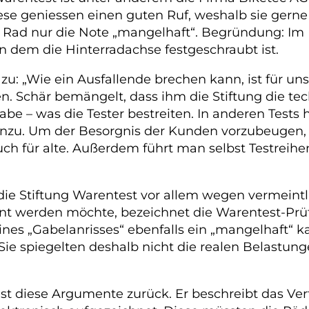
iese geniessen einen guten Ruf, weshalb sie gern
Rad nur die Note „mangelhaft“. Begründung: Im B
in dem die Hinterradachse festgeschraubt ist.
u: „Wie ein Ausfallende brechen kann, ist für uns 
den. Schär bemängelt, dass ihm die Stiftung die 
abe – was die Tester bestreiten. In anderen Tests
hinzu. Um der Besorgnis der Kunden vorzubeugen,
uch für alte. Außerdem führt man selbst Testreih
ie Stiftung Warentest vor allem wegen vermeintl
nt werden möchte, bezeichnet die Warentest-Prüf
 „Gabelanrisses“ ebenfalls ein „mangelhaft“ kassi
ie spiegelten deshalb nicht die realen Belastung
ist diese Argumente zurück. Er beschreibt das Ve