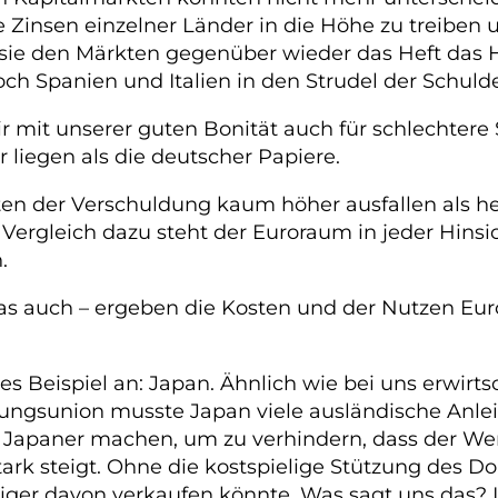
Zinsen einzelner Länder in die Höhe zu treiben u
ss sie den Märkten gegenüber wieder das Heft da
ch Spanien und Italien in den Strudel der Schuld
ir mit unserer guten Bonität auch für schlechter
liegen als die deutscher Papiere.
en der Verschuldung kaum höher ausfallen als heut
ergleich dazu steht der Euroraum in jeder Hinsic
.
 das auch – ergeben die Kosten und der Nutzen Eur
es Beispiel an: Japan. Ähnlich wie bei uns erwirt
gsunion musste Japan viele ausländische Anleih
ie Japaner machen, um zu verhindern, dass der We
tark steigt. Ohne die kostspielige Stützung des D
iger davon verkaufen könnte. Was sagt uns das?