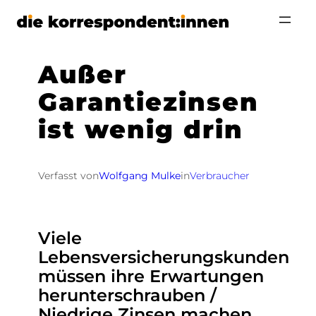
Zum
Inhalt
springen
Außer
Garantiezinsen
ist wenig drin
Verfasst von
Wolfgang Mulke
in
Verbraucher
Viele
Lebensversicherungskunden
müssen ihre Erwartungen
herunterschrauben /
Niedrige Zinsen machen