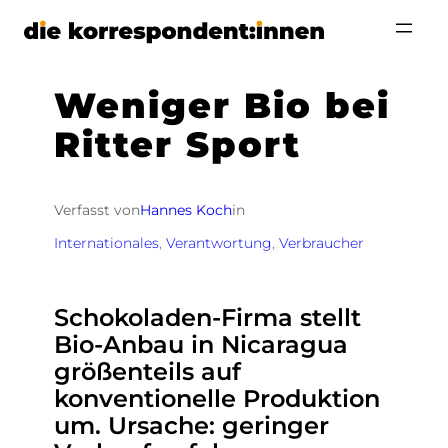
Zum
Inhalt
springen
Weniger Bio bei
Ritter Sport
Verfasst von
Hannes Koch
in
Internationales
, 
Verantwortung
, 
Verbraucher
Schokoladen-Firma stellt
Bio-Anbau in Nicaragua
größenteils auf
konventionelle Produktion
um. Ursache: geringer