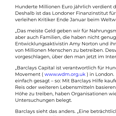
Hunderte Millionen Euro jährlich verdient 
Deshalb ist das Londoner Finanzinstitut f
verleihen Kritiker Ende Januar beim Weltwi
„Das meiste Geld geben wir für Nahrungsmit
aber auch Familien, die haben nicht genug
Entwicklungsaktivistin Amy Norton und ihre
von Millionen Menschen zu betreiben. Des
vorgeschlagen, über den man jetzt im Int
„Barclays Capital ist verantwortlich für
Movement (
www.wdm.org.uk
) in London. 
einfach gesagt – so: Mit Barclays Hilfe ka
Reis oder weiteren Lebensmitteln basieren
Höhe zu treiben, haben Organisationen wi
Untersuchungen belegt.
Barclays sieht das anders. „Eine beträchtli