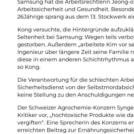
Samsung hat die Arbeitsrechtlerin Jeong-o
Arbeitssicherheit und Gesundheit. Besonde
26Jährige sprang aus dem 13. Stockwerk e
Kong versuchte, die Hintergründe aufzuklä
Seltenheit bei Samsung: Wegen teils verbot
gestorben. Außerdem „arbeitete Kim vor s
Ingenieur über längere Zeit seine Famili
diese in einem anderen Schichtrhythmus a
so Kong.
Die Verantwortung für die schlechten Ar
Sicherheitsdienst von der Selbstmordabsi
keine Stellung zu den Anschuldigungen n
Der Schweizer Agrochemie-Konzern Syngen
Kritiker vor, „hochtoxische Produkte wie d
vergiften“. Eine Sprecherin des Konzerns 
erreichten Beitrag zur Ernährungssicherhe