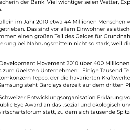
recherin der Bank. Viel wichtiger seien Wetter, E
.
llein im Jahr 2010 etwa 44 Millionen Menschen w
etrieben. Das sind vor allem Einwohner asiatische
kommen einen großen Teil des Geldes für Grundna
igerung bei Nahrungsmitteln nicht so stark, weil di
Development Movement 2010 über 400 Millionen E
ys zum übelsten Unternehmen“. Einige Tausend T
omkonzern Tepco, der die havarierten Kraftwerk
msung steht Barclays derzeit auf dem dritten P
er Schweizer Entwicklungsorganisation Erklärung 
Public Eye Award an das „sozial und ökologisch u
irtschaftsforum statt, zu dem sich tausende Spi