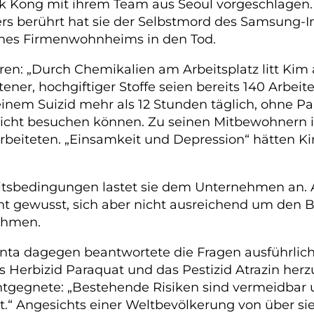
k Kong mit ihrem Team aus Seoul vorgeschlagen. S
rs berührt hat sie der Selbstmord des Samsung-I
ines Firmenwohnheims in den Tod.
ren: „Durch Chemikalien am Arbeitsplatz litt Kim 
ener, hochgiftiger Stoffe seien bereits 140 Arbei
einem Suizid mehr als 12 Stunden täglich, ohne
e nicht besuchen können. Zu seinen Mitbewohnern
rbeiteten. „Einsamkeit und Depression“ hätten K
beitsbedingungen lastet sie dem Unternehmen an
cht gewusst, sich aber nicht ausreichend um den
ehmen.
ta dagegen beantwortete die Fragen ausführlic
as Herbizid Paraquat und das Pestizid Atrazin he
entgegnete: „Bestehende Risiken sind vermeidbar
it.“ Angesichts einer Weltbevölkerung von über s