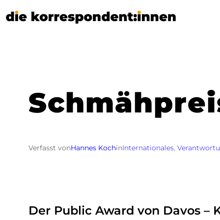
Zum
Inhalt
springen
Schmähpreis
Verfasst von
Hannes Koch
in
Internationales
, 
Verantwort
Der Public Award von Davos – 