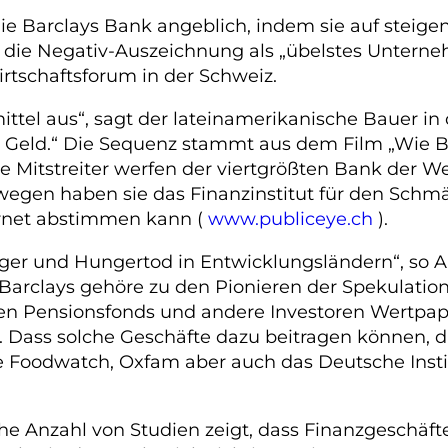
die Barclays Bank angeblich, indem sie auf steige
ür die Negativ-Auszeichnung als „übelstes Untern
rtschaftsforum in der Schweiz.
tel aus“, sagt der lateinamerikanische Bauer in 
 Geld.“ Die Sequenz stammt aus dem Film „Wie Ba
 Mitstreiter werfen der viertgrößten Bank der We
wegen haben sie das Finanzinstitut für den Schm
ernet abstimmen kann (
www.publiceye.ch
).
 Hunger und Hungertod in Entwicklungsländern“, 
Barclays gehöre zu den Pionieren der Spekulation 
ufen Pensionsfonds und andere Investoren Wertpapi
. Dass solche Geschäfte dazu beitragen können, d
e Foodwatch, Oxfam aber auch das Deutsche Insti
che Anzahl von Studien zeigt, dass Finanzgeschäft