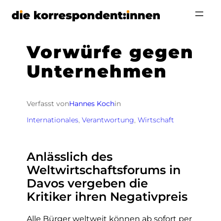
Zum
Inhalt
springen
Vorwürfe gegen
Unternehmen
Verfasst von
Hannes Koch
in
Internationales
, 
Verantwortung
, 
Wirtschaft
Anlässlich des
Weltwirtschaftsforums in
Davos vergeben die
Kritiker ihren Negativpreis
Alle Bürger weltweit können ab sofort per