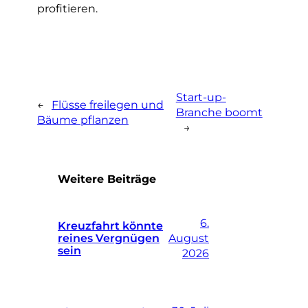
profitieren.
Start-up-
←
Flüsse freilegen und
Branche boomt
Bäume pflanzen
→
Weitere Beiträge
6.
Kreuzfahrt könnte
reines Vergnügen
August
sein
2026