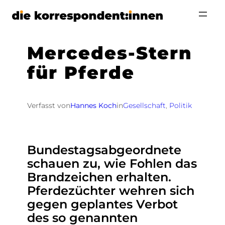
Zum
Inhalt
springen
Mercedes-Stern
für Pferde
Verfasst von
Hannes Koch
in
Gesellschaft
, 
Politik
Bundestagsabgeordnete
schauen zu, wie Fohlen das
Brandzeichen erhalten.
Pferdezüchter wehren sich
gegen geplantes Verbot
des so genannten