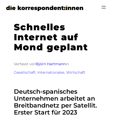
Zum
Inhalt
springen
Schnelles
Internet auf
Mond geplant
Verfasst von
Björn Hartmann
in
Gesellschaft
, 
Internationales
, 
Wirtschaft
Deutsch-spanisches
Unternehmen arbeitet an
Breitbandnetz per Satellit.
Erster Start für 2023