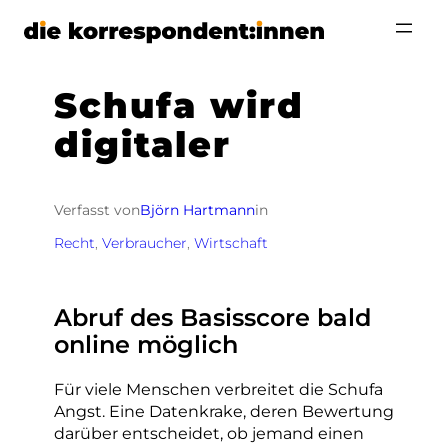
Zum
Inhalt
springen
Schufa wird
digitaler
Verfasst von
Björn Hartmann
in
Recht
, 
Verbraucher
, 
Wirtschaft
Abruf des Basisscore bald
online möglich
Für viele Menschen verbreitet die Schufa
Angst. Eine Datenkrake, deren Bewertung
darüber entscheidet, ob jemand einen