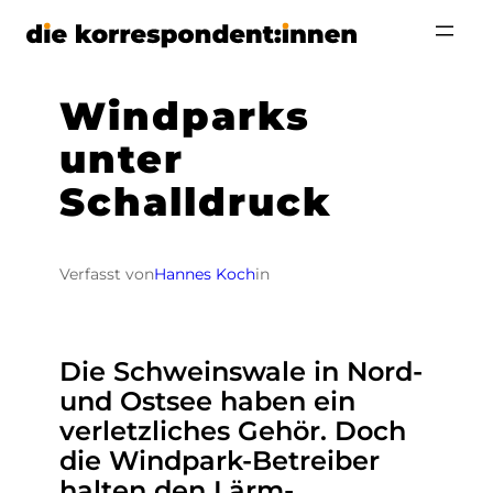
Zum
Inhalt
springen
Windparks
unter
Schalldruck
Verfasst von
Hannes Koch
in
Die Schweinswale in Nord-
und Ostsee haben ein
verletzliches Gehör. Doch
die Windpark-Betreiber
halten den Lärm-