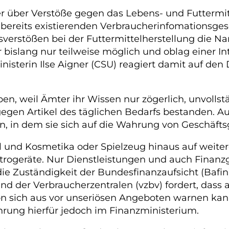
 über Verstöße gegen das Lebens- und Futtermitt
bereits existierenden Verbraucherinfomationsges
verstößen bei der Futtermittelherstellung die N
bislang nur teilweise möglich und oblag einer I
sterin Ilse Aigner (CSU) reagiert damit auf den D
en, weil Ämter ihr Wissen nur zögerlich, unvoll
gegen Artikel des täglichen Bedarfs bestanden.
rn, in dem sie sich auf die Wahrung von Geschäft
l und Kosmetika oder Spielzeug hinaus auf weit
ktrogeräte. Nur Dienstleistungen und auch Finanz
ie Zuständigkeit der Bundesfinanzaufsicht (Bafin
d der Verbraucherzentralen (vzbv) fordert, dass 
 von sich aus vor unseriösen Angeboten warnen k
hrung hierfür jedoch im Finanzministerium.