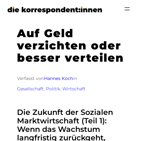
Zum
Inhalt
springen
Auf Geld
verzichten oder
besser verteilen
Verfasst von
Hannes Koch
in
Gesellschaft
, 
Politik
, 
Wirtschaft
Die Zukunft der Sozialen
Marktwirtschaft (Teil 1):
Wenn das Wachstum
langfristig zurückgeht,