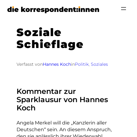
Zum
Inhalt
springen
Soziale
Schieflage
Verfasst von
Hannes Koch
in
Politik
, 
Soziales
Kommentar zur
Sparklausur von Hannes
Koch
Angela Merkel will die „Kanzlerin aller
Deutschen“ sein. An diesem Anspruch,
den sie anlässlich ihrer Wiederwahl