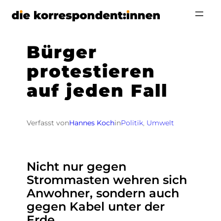
Zum
Inhalt
springen
Bürger
protestieren
auf jeden Fall
Verfasst von
Hannes Koch
in
Politik
, 
Umwelt
Nicht nur gegen
Strommasten wehren sich
Anwohner, sondern auch
gegen Kabel unter der
Erde