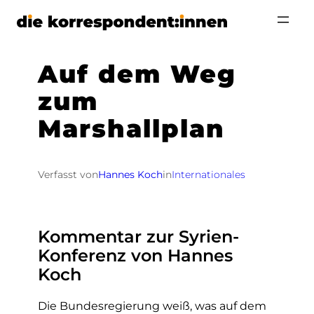
Zum
Inhalt
springen
Auf dem Weg
zum
Marshallplan
Verfasst von
Hannes Koch
in
Internationales
Kommentar zur Syrien-
Konferenz von Hannes
Koch
Die Bundesregierung weiß, was auf dem