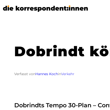
Zum
Inhalt
springen
Dobrindt kö
Verfasst von
Hannes Koch
in
Verkehr
Dobrindts Tempo 30-Plan – Con