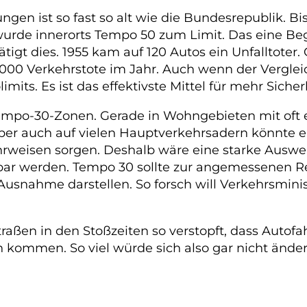
en ist so fast so alt wie die Bundesrepublik. Bis
 wurde innerorts Tempo 50 zum Limit. Das eine B
estätigt dies. 1955 kam auf 120 Autos ein Unfallto
00 Verkehrstote im Jahr. Auch wenn der Vergleich e
ts. Es ist das effektivste Mittel für mehr Sicher
 Tempo-30-Zonen. Gerade in Wohngebieten mit oft
ber auch auf vielen Hauptverkehrsadern könnte
rweisen sorgen. Deshalb wäre eine starke Auswei
bar werden. Tempo 30 sollte zur angemessenen 
snahme darstellen. So forsch will Verkehrsminis
raßen in den Stoßzeiten so verstopft, dass Autofa
kommen. So viel würde sich also gar nicht änder