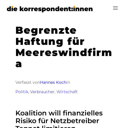
Zum
Inhalt
springen
Begrenzte
Haftung für
Meereswindfirm
a
Verfasst von
Hannes Koch
in
Politik
, 
Verbraucher
, 
Wirtschaft
Koalition will finanzielles
Risiko für Netzbetreiber