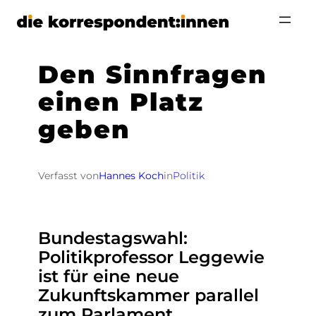
Zum
Inhalt
springen
Den Sinnfragen
einen Platz
geben
Verfasst von
Hannes Koch
in
Politik
Bundestagswahl:
Politikprofessor Leggewie
ist für eine neue
Zukunftskammer parallel
zum Parlament