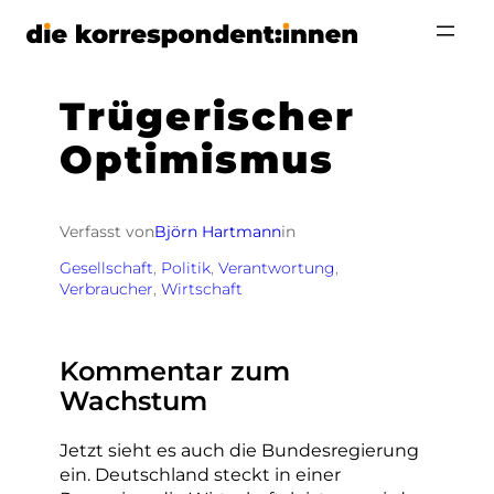
Zum
Inhalt
springen
Trügerischer
Optimismus
Verfasst von
Björn Hartmann
in
Gesellschaft
, 
Politik
, 
Verantwortung
, 
Verbraucher
, 
Wirtschaft
Kommentar zum
Wachstum
Jetzt sieht es auch die Bundesregierung
ein. Deutschland steckt in einer