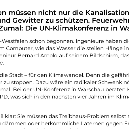
 müssen nicht nur die Kanalisatio
und Gewitter zu schützen. Feuerweh
n. Zumal: Die UN-Klimakonferenz in 
n-Westfalen schon begonnen. Ingenieure haben di
m Computer, wie das Wasser die steilen Hänge in 
ngenieur Bernard Arnold auf seinem Bildschirm, d
e.
die Stadt – für den Klimawandel. Denn die gefäh
hr zu stoppen. Dazu wäre ein radikaler Schwenk nö
zweimal. Bei der UN-Konferenz in Warschau berat
PD, was sich in den nächsten vier Jahren im Klim
il klar: Sie müssen das Treibhaus-Problem selbs
zu dämmen oder herkömmliche Laternen gegen En