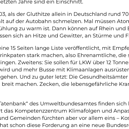
tzten Jahre sind ein Einschnitt.
003, als der Gluthitze allein in Deutschland rund
lt auf der Autobahn schmelzen. Mal müssen Atom
 Kühlung zu warm ist. Dann können auf Rhein und 
ssen sich an Hitze und Gewitter, an Stürme und 
ine 15 Seiten lange Liste veröffentlicht, mit Em
r Trinkpaten stark machen, also Ehrenamtliche, di
gen. Zweitens: Sie sollen für LKW über 12 Tonne
ird und mehr Busse mit Klimaanlagen ausrüsten.
gehen. Und zu guter letzt: Die Gesundheitsämter 
e breit machen. Zecken, die lebensgefährliche Kr
r „Tatenbank“ des Umweltbundesamtes finden sich b
rt das Kompetenzzentrum Klimafolgen und Anpa
 und Gemeinden fürchten aber vor allem eins – Kos
hat schon diese Forderung an eine neue Bundesreg