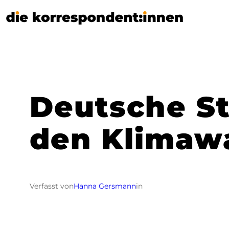
Zum
Inhalt
springen
Deutsche St
den Klimaw
Verfasst von
Hanna Gersmann
in