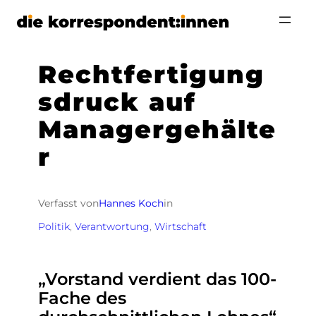
Zum
Inhalt
springen
Rechtfertigung
sdruck auf
Managergehälte
r
Verfasst von
Hannes Koch
in
Politik
, 
Verantwortung
, 
Wirtschaft
„Vorstand verdient das 100-
Fache des