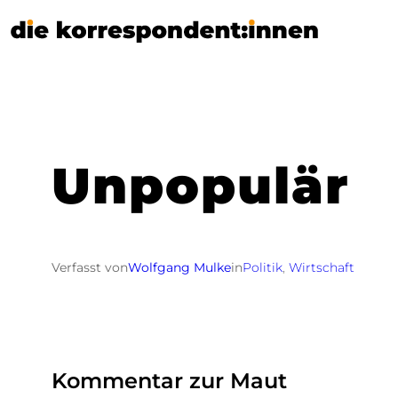
Zum
Inhalt
springen
Unpopulär
Verfasst von
Wolfgang Mulke
in
Politik
, 
Wirtschaft
Kommentar zur Maut