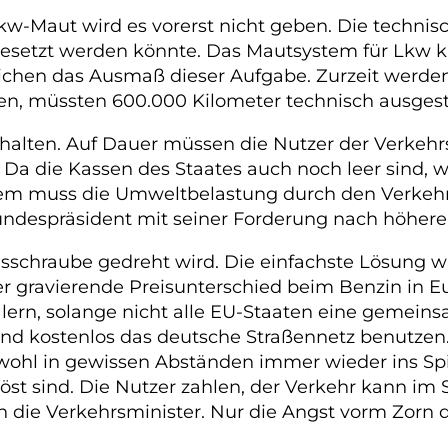
-Maut wird es vorerst nicht geben. Die technisc
gesetzt werden könnte. Das Mautsystem für Lkw k
ichen das Ausmaß dieser Aufgabe. Zurzeit werde
en, müssten 600.000 Kilometer technisch ausgesta
nhalten. Auf Dauer müssen die Nutzer der Verkeh
 Da die Kassen des Staates auch noch leer sind, w
em muss die Umweltbelastung durch den Verkehr g
undespräsident mit seiner Forderung nach höheren 
eisschraube gedreht wird. Die einfachste Lösung 
er gravierende Preisunterschied beim Benzin in 
lern, solange nicht alle EU-Staaten eine gemeins
und kostenlos das deutsche Straßennetz benutze
 wohl in gewissen Abständen immer wieder ins Sp
öst sind. Die Nutzer zahlen, der Verkehr kann im
 die Verkehrsminister. Nur die Angst vorm Zorn d