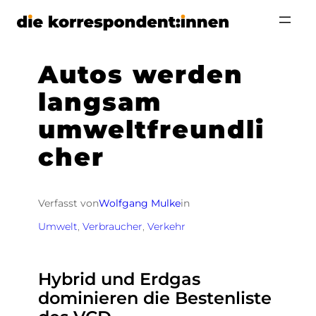
Zum
Inhalt
springen
Autos werden
langsam
umweltfreundli
cher
Verfasst von
Wolfgang Mulke
in
Umwelt
, 
Verbraucher
, 
Verkehr
Hybrid und Erdgas
dominieren die Bestenliste