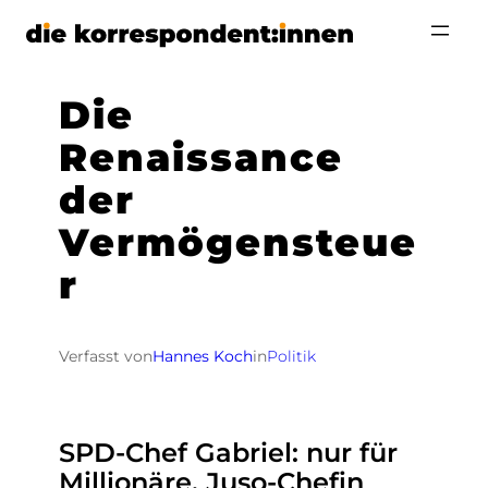
Zum
Inhalt
springen
Die
Renaissance
der
Vermögensteue
r
Verfasst von
Hannes Koch
in
Politik
SPD-Chef Gabriel: nur für
Millionäre. Juso-Chefin