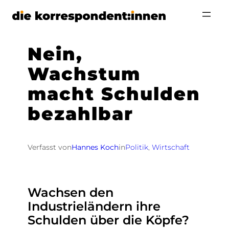
Zum
Inhalt
springen
Nein,
Wachstum
macht Schulden
bezahlbar
Verfasst von
Hannes Koch
in
Politik
, 
Wirtschaft
Wachsen den
Industrieländern ihre
Schulden über die Köpfe?