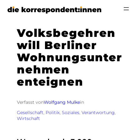
Zum
Inhalt
springen
Volksbegehren
will Berliner
Wohnungsunter
nehmen
enteignen
Verfasst von
Wolfgang Mulke
in
Gesellschaft
, 
Politik
, 
Soziales
, 
Verantwortung
, 
Wirtschaft