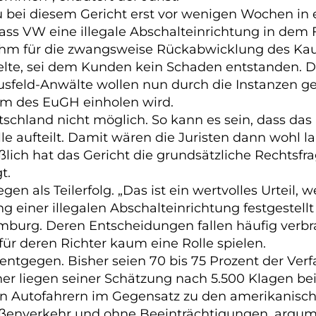
u bei diesem Gericht erst vor wenigen Wochen in 
, dass VW eine illegale Abschalteinrichtung in dem
 ihm für die zwangsweise Rückabwicklung des Kau
te, sei dem Kunden kein Schaden entstanden. Die 
sfeld-Anwälte wollen nun durch die Instanzen g
m des EuGH einholen wird.
chland nicht möglich. So kann es sein, dass das
le aufteilt. Damit wären die Juristen dann wohl la
ich hat das Gericht die grundsätzliche Rechtsfrag
t.
en als Teilerfolg. „Das ist ein wertvolles Urteil, 
iner illegalen Abschalteinrichtung festgestellt 
mburg. Deren Entscheidungen fallen häufig verbr
ür deren Richter kaum eine Rolle spielen.
 entgegen. Bisher seien 70 bis 75 Prozent der V
r liegen seiner Schätzung nach 5.500 Klagen bei
n Autofahrern im Gegensatz zu den amerikanisch
aßenverkehr und ohne Beeinträchtigungen, argume