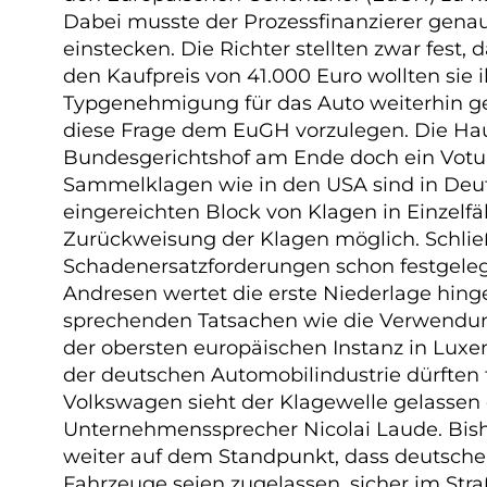
Dabei musste der Prozessfinanzierer gena
einstecken. Die Richter stellten zwar fest
den Kaufpreis von 41.000 Euro wollten sie
Typgenehmigung für das Auto weiterhin gel
diese Frage dem EuGH vorzulegen. Die Hau
Bundesgerichtshof am Ende doch ein Votu
Sammelklagen wie in den USA sind in Deuts
eingereichten Block von Klagen in Einzelfäl
Zurückweisung der Klagen möglich. Schließl
Schadenersatzforderungen schon festgeleg
Andresen wertet die erste Niederlage hingeg
sprechenden Tatsachen wie die Verwendung e
der obersten europäischen Instanz in Luxe
der deutschen Automobilindustrie dürften f
Volkswagen sieht der Klagewelle gelassen
Unternehmenssprecher Nicolai Laude. Bishe
weiter auf dem Standpunkt, dass deutsche
Fahrzeuge seien zugelassen, sicher im Str