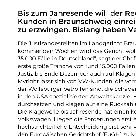
Bis zum Jahresende will der Re
Kunden in Braunschweig einreic
zu erzwingen. Bislang haben Ve
Die Justizangestellten im Landgericht Br
kommenden Wochen wird das Gericht wohl v
35.000 Fälle in Deutschland“, sagt der Che
erste große Tranche von rund 15.000 Fälle
Justiz bis Ende Dezember auch auf Klagen
Myright lässt sich von VW-Kunden, die vo
der Wolfsburger betroffen sind, die Scha
in den USA spezialisierten Anwaltskanzle
durchsetzen und klagen auf eine Rückzahl
Die Klagewelle bis Jahresende hat einen
Volkswagen. Liegen die Forderungen erst ei
höchstrichterliche Entscheidung erst sehr 
den Europäischen Gerichtshof (EuGH) zu ko