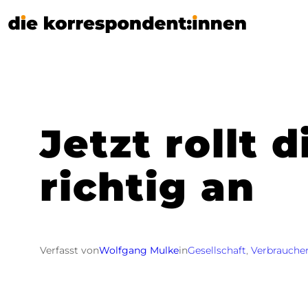
Zum
Inhalt
springen
Jetzt rollt
richtig an
Verfasst von
Wolfgang Mulke
in
Gesellschaft
, 
Verbrauche