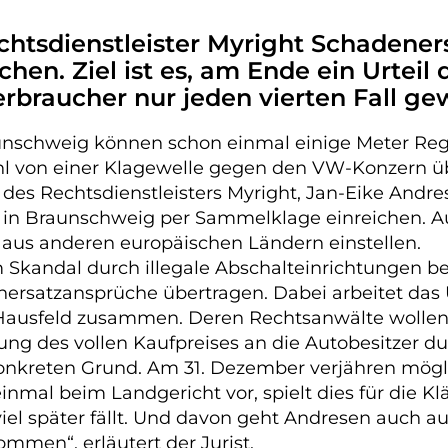
chtsdienstleister Myright Schadene
hen. Ziel ist es, am Ende ein Urteil
rbraucher nur jeden vierten Fall ge
aunschweig können schon einmal einige Meter Reg
on einer Klagewelle gegen den VW-Konzern überr
f des Rechtsdienstleisters Myright, Jan-Eike Andr
n in Braunschweig per Sammelklage einreichen. A
 aus anderen europäischen Ländern einstellen.
m Skandal durch illegale Abschalteinrichtungen 
denersatzansprüche übertragen. Dabei arbeitet d
i Hausfeld zusammen. Deren Rechtsanwälte wolle
ung des vollen Kaufpreises an die Autobesitzer 
 konkreten Grund. Am 31. Dezember verjähren mö
nmal beim Landgericht vor, spielt dies für die K
viel später fällt. Und davon geht Andresen auch a
mmen“, erläutert der Jurist.