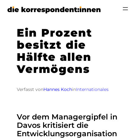
Zum
Inhalt
springen
Ein Prozent
besitzt die
Hälfte allen
Vermögens
Verfasst von
Hannes Koch
in
Internationales
Vor dem Managergipfel in
Davos kritisiert die
Entwicklungsorganisation