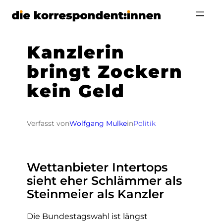
Zum
Inhalt
springen
Kanzlerin
bringt Zockern
kein Geld
Verfasst von
Wolfgang Mulke
in
Politik
Wettanbieter Intertops
sieht eher Schlämmer als
Steinmeier als Kanzler
Die Bundestagswahl ist längst